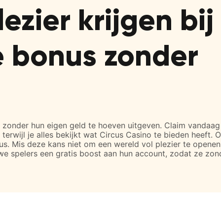
ezier krijgen bij
e bonus zonder
 zonder hun eigen geld te hoeven uitgeven. Claim vandaag
d terwijl je alles bekijkt wat Circus Casino te bieden heeft
s. Mis deze kans niet om een wereld vol plezier te openen 
we spelers een gratis boost aan hun account, zodat ze zond