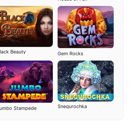
lack Beauty
Gem Rocks
Snegurochka
umbo Stampede