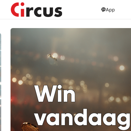
App
Win
vandaag