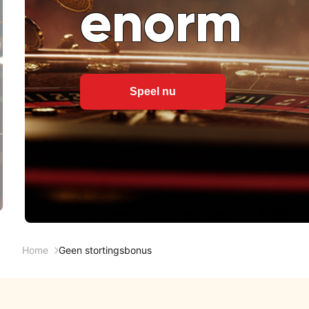
enorm
Speel nu
Home
Geen stortingsbonus