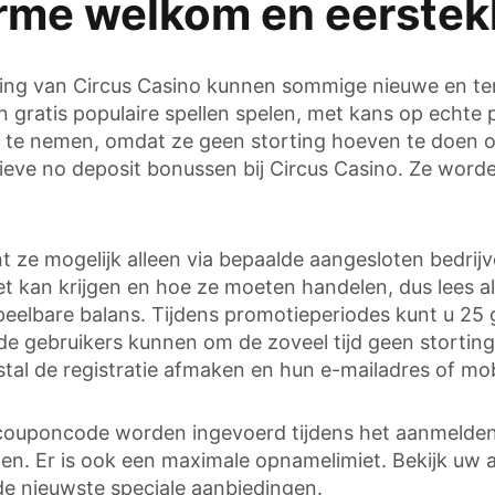
rme welkom en eerstek
ing van Circus Casino kunnen sommige nieuwe en ter
 gratis populaire spellen spelen, met kans op echte 
s te nemen, omdat ze geen storting hoeven te doen o
ieve no deposit bonussen bij Circus Casino. Ze wor
t ze mogelijk alleen via bepaalde aangesloten bedri
het kan krijgen en hoe ze moeten handelen, dus lees a
s speelbare balans. Tijdens promotieperiodes kunt u 25
de gebruikers kunnen om de zoveel tijd geen stortin
stal de registratie afmaken en hun e-mailadres of m
ouponcode worden ingevoerd tijdens het aanmelden. E
gen. Er is ook een maximale opnamelimiet. Bekijk uw
e nieuwste speciale aanbiedingen.